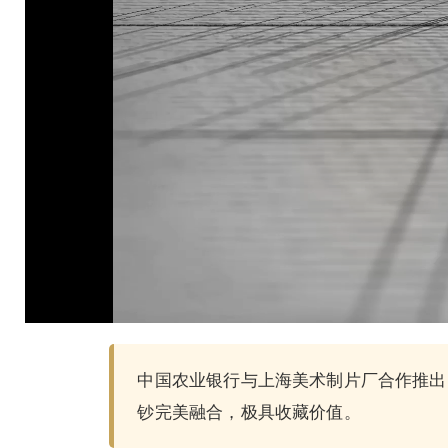
中国农业银行与上海美术制片厂合作推出
钞完美融合，极具收藏价值。