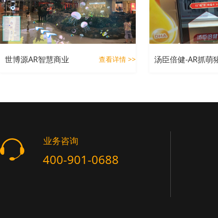
世博源AR智慧商业
汤臣倍健-AR抓萌
查看详情 >>
业务咨询
400-901-0688