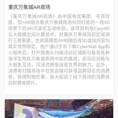
重庆万象城AR商场
《重庆万象城AR商场》由中国电信集团、号百控
股、视+AR联合重庆万象城商场共同打造的一场5G
场景下的AR沉浸式互动体验。该项目利用EasyAR
云大规模空间计算技术，对重庆万象城局部区域进
行三维重建，生成高精度AR地图后将3D虚拟内容与
真实世界绑定。用户通过手机下载CyberMall App和
小程序后，打开摄像头扫描活动区域即可看到各种
海洋生物在万象城商场中庭的遨游，走近后还能与
大鲸鱼互动，沉浸式感受海底世界的魅力。此外，
消费者扫描商场中任意店铺可获得品牌冠名的消费
券，获得购物优惠，极大促进了线下商场的消费体
验和营收提升。