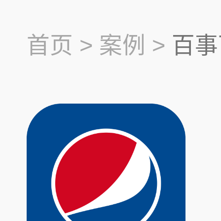
首页 >
案例 >
百事