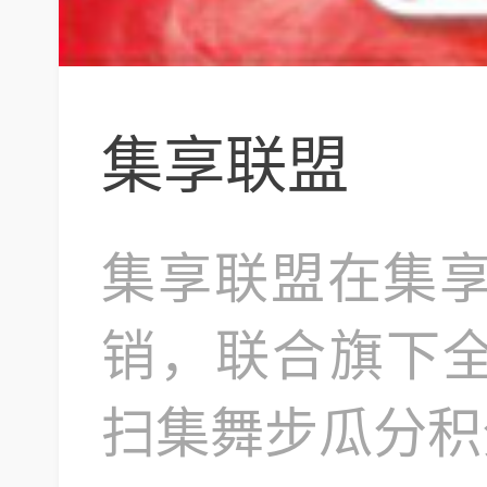
集享联盟
集享联盟在集享
销，联合旗下全家
扫集舞步瓜分积