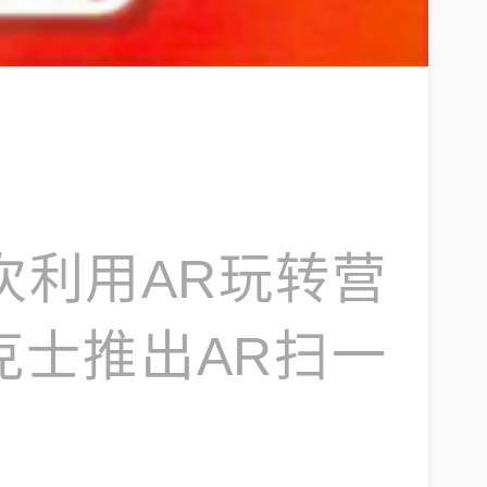
次利用AR玩转营
德克士推出AR扫一