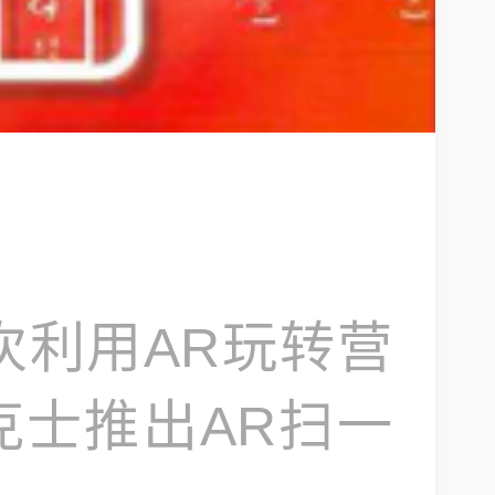
次利用AR玩转营
德克士推出AR扫一