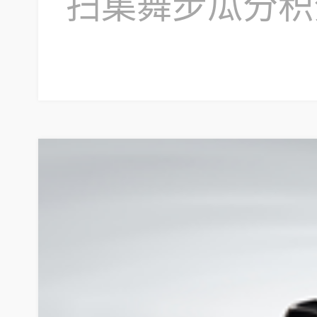
扫集舞步瓜分积