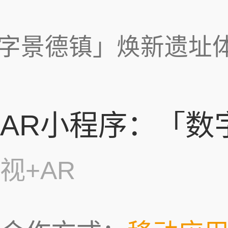
字景德镇」焕新遗址
视+AR