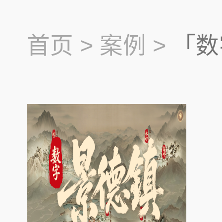
首页 >
案例 >
「数