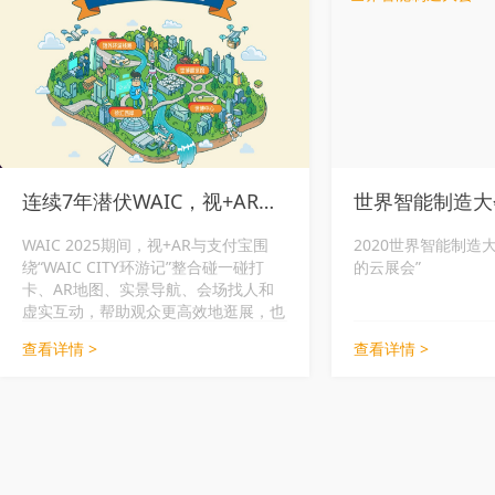
连续7年潜伏WAIC，视+AR如何让10万+观众“碰”出新花样？
世界智能制造大
WAIC 2025期间，视+AR与支付宝围
2020世界智能制造
绕“WAIC CITY环游记”整合碰一碰打
的云展会”
卡、AR地图、实景导航、会场找人和
虚实互动，帮助观众更高效地逛展，也
为主办方和展位提供更清晰的现场动
查看详情 >
查看详情 >
线。