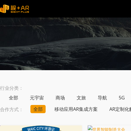
行业分类：
全部
元宇宙
商场
文旅
导航
5G
全部
移动应用AR集成方案
AR定制化
合作方式：