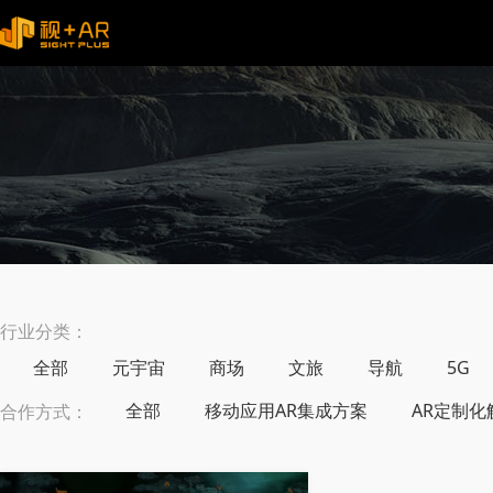
行业分类：
全部
元宇宙
商场
文旅
导航
5G
全部
移动应用AR集成方案
AR定制化
合作方式：