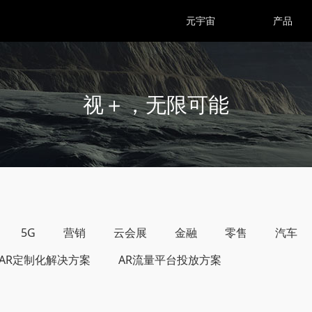
元宇宙
产品
视＋，无限可能
5G
营销
云会展
金融
零售
汽车
AR定制化解决方案
AR流量平台投放方案