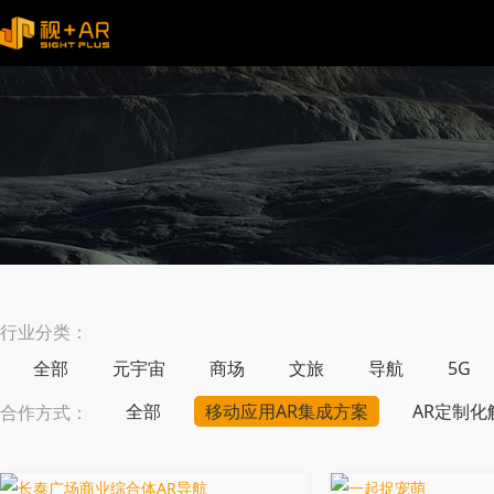
行业分类：
全部
元宇宙
商场
文旅
导航
5G
全部
移动应用AR集成方案
AR定制化
合作方式：