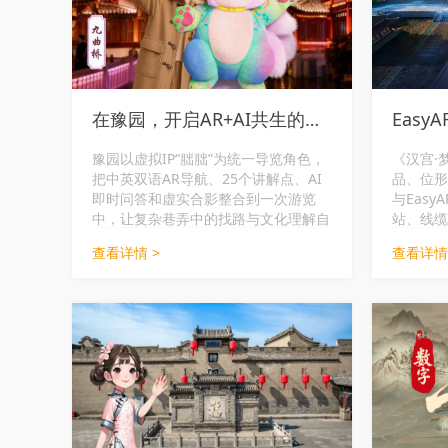
在豫园，开启AR+AI共生的漫游之旅
豫园以虚拟IP“朏朏”为统一导览角色，
《汉宫·
把中英双语AR导航、25个讲解点、AI
品、位形空
即时问答和虚实合影整合到一次游览
与Eas
中，让复杂巷弄中的找路与文化理解自
站、线缆
然衔接。
内容稳定
查看详情 >
查看详情