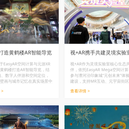
R打造黄鹤楼AR智能导览
视+AR携手共建灵境实验
于EasyAR空间计算与元游XR
视+AR作为灵境实验室核心生态
黄鹤楼打造AR智能导览，结
伴，依托EasyAR Mega空间计
镜、数字人伴游和空间定位，
参与漕河泾印象城“元创未来”体
壁画与城市记忆在真实场景中
建设，支持MR互动、元宇宙街
听、可互动。
终端体验在真实商业空间中落地
 >
查看详情 >