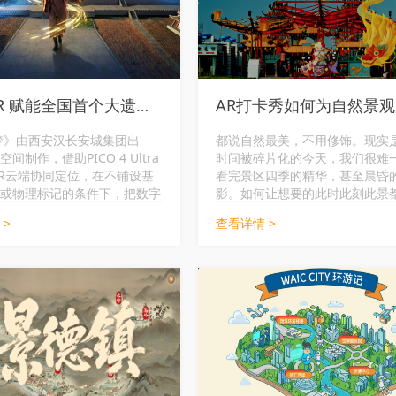
EasyAR 赋能全国首个大遗址户外沉浸式数字文旅
AR打卡秀如何为自然景
梦》由西安汉长安城集团出
都说自然最美，不用修饰。现实
间制作，借助PICO 4 Ultra
时间被碎片化的今天，我们很难
yAR云端协同定位，在不铺设基
看完景区四季的精华，甚至晨昏
或物理标记的条件下，把数字
影。如何让想要的此时此刻此景
呈现在未央宫遗址现场。
待，AR打卡秀或许提供了一种诗
 >
查看详情 >
可能。