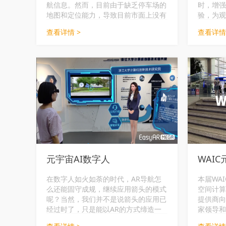
航信息。然而，目前由于缺乏停车场的
时，增强
地图和定位能力，导致目前市面上没有
验，为观
可在停车场使用的ar导航系统。在这样
方式。
查看详情 >
查看详情
的背景下，视+AR推出Mega产品，完
美的解决了地下停车场AR导航的困
境。以上海浦东长泰广场为例，通过
Mega小程序产品，在现实世界画面上
叠加虚拟前进方向指示图标，极大地提
高导航路线的可视化和细节化展示程
度，形象易懂，路线清晰明了，给使用
者带来沉浸式的导航导览体验。AR导
航的实景导航方式，让室内外大型场所
格局一目了然，可以更加直观有效地带
领使用者前往目的地。视+AR Mega产
品目前可应用于商场、政府办公、医
院、机场、图书馆、仓库、停车场、博
元宇宙AI数字人
WAI
物馆、景点、园区、写字楼等场所。
在数字人如火如荼的时代，AR导航怎
本届WAI
么还能固守成规，继续应用箭头的模式
空间计算
呢？当然，我们并不是说箭头的应用已
提供商向
经过时了，只是能以AR的方式缔造一
家领导和
个更为丰富多彩的世界，创造一种更有
卷。基于E