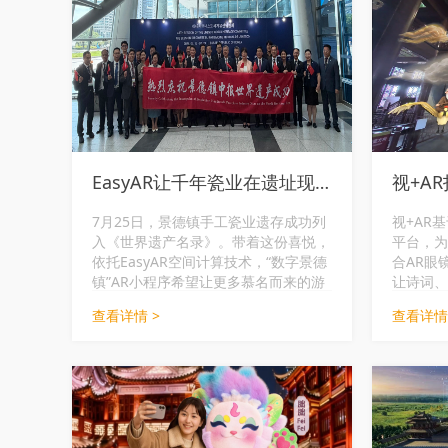
EasyAR让千年瓷业在遗址现场可感、可知、可参与
视+A
7月25日，景德镇手工瓷业遗存成功列
视+AR基
入《世界遗产名录》。带着这份喜悦，
平台，为
依托EasyAR空间计算技术，“数字景德
合AR眼
镇”AR小程序希望让更多慕名而来的游
让诗词、
客在遗址现场读懂千年瓷业，也让每一
可看、可
查看详情 >
查看详情
次到访更从容、更有收获。