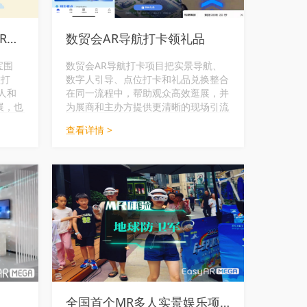
连续7年潜伏WAIC，视+AR如何让10万+观众“碰”出新花样？
数贸会AR导航打卡领礼品
宝围
数贸会AR导航打卡项目把实景导航、
碰打
数字人引导、点位打卡和礼品兑换整合
人和
在同一流程中，帮助观众高效逛展，并
展，也
为展商和主办方提供更清晰的现场引流
场动
方式。
查看详情 >
全国首个MR多人实景娱乐项目