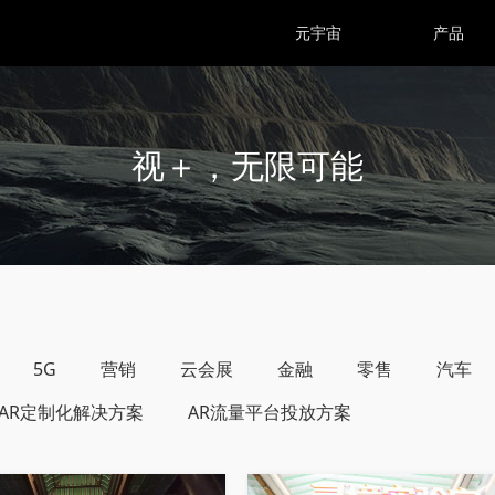
元宇宙
产品
视＋，无限可能
5G
营销
云会展
金融
零售
汽车
AR定制化解决方案
AR流量平台投放方案