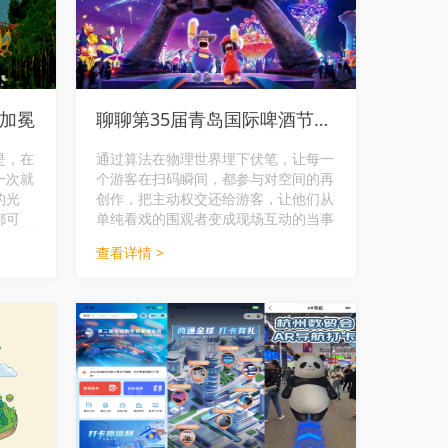
观加冕
聊聊第35届青岛国际啤酒节AR背后的真功夫
是，在
通过算法在物理世界埋下伏笔，让每一
一次就
个游客在扫码瞬间，都参与对空间的再
的光
创作，把主动权交还给游客，让他们从
都可
单纯看戏的围观者变成现场互动的当事
意的
人，真正提升旅行体验。
查看详情 >