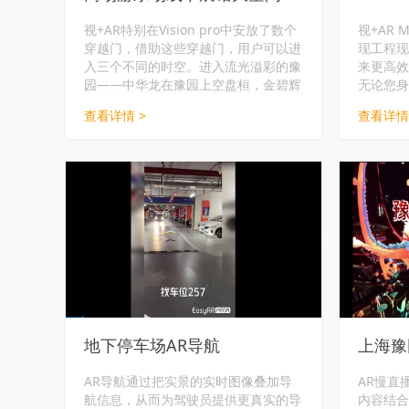
视+AR特别在Vision pro中安放了数个
视+AR
穿越门，借助这些穿越门，用户可以进
现工程现
入三个不同的时空。进入流光溢彩的豫
来更高效
园——中华龙在豫园上空盘桓，金碧辉
无论您身
煌的楼上写着巨大的WAIC字样，WAIC
们都能为
查看详情 >
查看详情
的吉祥物则在九曲桥自在飞翔。进入车
工程管理
如流水马如龙的上海马路，武康大楼就
AR/M
在眼前。最后的高潮在月球，是的，不
数据与工
用怀疑，穿入进去，你就在荒凉的月球
字建造成
上，我们的地球是一个小小的蔚蓝色星
工程质量
球，苍穹上依旧群星闪耀，WAIC的吉
祥物们站在国旗两侧摇摆，你忍不住向
他们招手，甚至想再往前走几步到月球
的岩石上感受一下。
地下停车场AR导航
上海豫
AR导航通过把实景的实时图像叠加导
AR慢直
航信息，从而为驾驶员提供更真实的导
内容结合