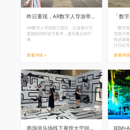
昨日重现，AR数字人导游带你游
「数字
AR数字人导游助力景区，让游客行万
「数字景
里路的同时读万卷书，成为真正的行
空间计算
者。
性还原瓷
行日记等
区游览体
查看详情 >
查看详情
商场游乐场线下展馆大空间体验
BIM+A