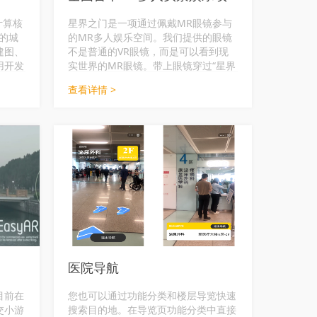
计算核
星界之门是一项通过佩戴MR眼镜参与
先的城
的MR多人娱乐空间。我们提供的眼镜
建图、
不是普通的VR眼镜，而是可以看到现
用开发
实世界的MR眼镜。带上眼镜穿过“星界
标元宇
之门”，我们可以来到长泰广场的其他
查看详情 >
方案。
平行宇宙，一起组队冒险，拯救，探
D等硬
索，对抗！
上海红
商业中
展示各
AR
饰、静
力文旅
医院导航
目前在
您也可以通过功能分类和楼层导览快速
交小游
搜索目的地。在导览页功能分类中直接