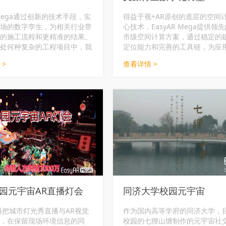
 Mega通过创新的技术手段，实
得益于视+AR原创的底层的空间
场的数字孪生，为相关行业带
心技术，EasyAR Mega提供领
的施工流程和更精准的结果。
市级空间计算方案，通过稳定的
处何种复杂的工程项目中，我
定位能力和完善的工具链，为应
您提供全方位的支持，让您的
者构建线下文化、商业和公共地
 >
查看详情 >
更加便捷、高效。致力于通过
宙空间计算应用提供服务和解决
R、全景等技术，将BIM和泛BIM
本展品借由MR眼镜、手机、PA
程现场紧密联系，打造1:1数
件入口，通过时空穿越门，体验
果，从而降低返工成本，提升
色文化现代风、豫园国风和上海
，助力建筑运维。
心赛博朋克风等平行世界，从而
项空间计算应用，含数字人导航、
营销、地标广告、元宇宙空间装
物复活、历史再现等。完美的助
行业的数字化转型。
园元宇宙AR直播灯会
同济大学校园元宇宙
播把城市灯光秀直播与AR视觉
作为国内高等学府的同济大学，
，在保留现场环境信息的同
校园的七狸山塘制作的元宇宙社