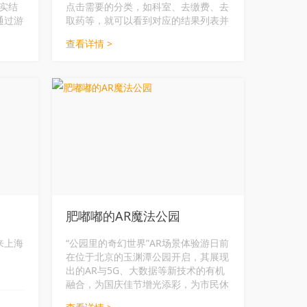
虚实结
点击需要的分类，如科室、去缴费、去
通过游
取药等，就可以看到对应的结果列表并
，
进行导航；在左侧楼层导览中，可以看
查看详情 >
变得更
到院内各楼层的主要地点并导航。
，还可
AR
校园展
肥嘟嘟的AR魔法公园
来上海
“公园里的奇幻世界”AR场景体验游日前
在位于北京的玉渊潭公园开启，其展现
出的AR与5G、大数据等新技术的有机
融合，为国庆佳节增光添彩，为市民休
闲玩乐创造新场景。