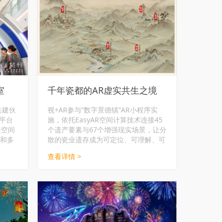
室
千年瓷都的AR虚实共生之境
共建伙
视+AR参与“数字景德镇”AR小程序实
算平台
施，依托EasyAR空间计算技术连接45
验空间
个遗产要素与67个增强现实场景，让分
区和多
散的瓷业遗存成为可定位、可理解、可
。
参与的数字文化体验。
查看详情 >