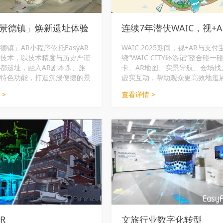
景德镇」焕新遗址体验
德镇」AR小程序依托EasyAR
WAIC 2025期间，视+AR与支付
技术，以技术精度与历史严谨
绕“WAIC CITY环游记”整合碰一
都遗址，融入AR剧本杀、旅
卡、AR地图、实景导航、会场找
特色功能，打造沉浸便捷的景
虚实互动，帮助观众更高效地逛
验，助力“科技+文旅”创新。
为主办方和展位提供更清晰的现
 >
查看详情 >
线。
R
文旅行业数字化转型