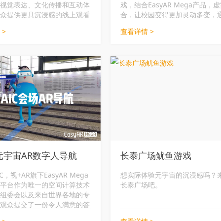
视觉表达、文化传播和互动体
戏，结合EasyAR Mega产品，
众提供更具沉浸感的线上观看
合，让校园变得更加灵动多变，
戏内容可以更好的展示校园文化
 >
查看详情 >
EasyAR Mega产品让高校宣传
具多样化，除了丰富的游戏以外
以引入实景导航、校园文化讲解、
宣传片等多种多样的功能点，让
示变得与众不同。
C元宇宙AR数字人导航
长泰广场鱿鱼游戏
C，视+AR旗下EasyAR Mega
想实际体验元宇宙的沉浸感吗？
平台作为唯一的空间计算技术
长泰广场吧。
组委会以及来自世界各地的专
观众提交了一份令人满意的答
asyAR Mega平台高效的数