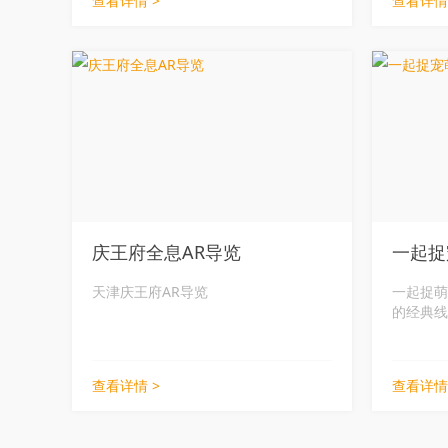
查看详情 >
查看详情
意思更为精准的导航方式，不是更令人
据采集、
期待吗？
能力，视
主会场、
分会场分
验。此外
展示了微
句、镇馆
通行证等
庆王府全息AR导览
一起捉
天津庆王府AR导览
一起捉萌
的经典线
查看详情 >
查看详情