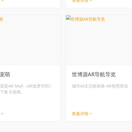
 >
查看详情 >
精准的三维重建和大空间定位
+AR为本届WAIC在世博中心
张江科学会堂、徐汇西岸两个
别打造了丰富的元宇宙应用体
，视+AR还在本届WAIC上线
信小程序数字人导航、嘉宾金
之宝、AR空间签名、元住民
内容和体验。
宠萌
世博源AR导航导览
宠是AR Mall（AR造梦空间）
城市AI生活新画卷-AR智慧商业
下集卡游戏。
 >
查看详情 >